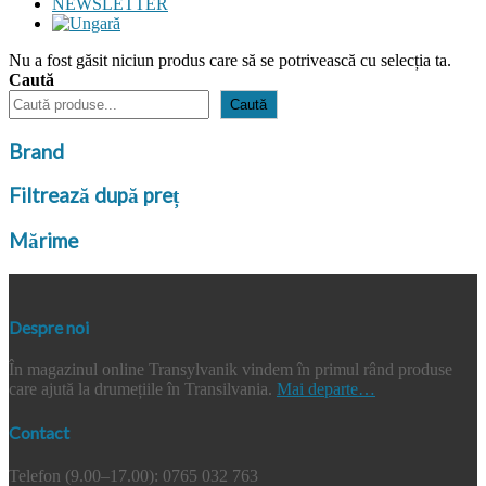
NEWSLETTER
Nu a fost găsit niciun produs care să se potrivească cu selecția ta.
Caută
Caută
Brand
Filtrează după preț
Mărime
Despre noi
În magazinul online Transylvanik vindem în primul rând produse
care ajută la drumețiile în Transilvania.
Mai departe…
Contact
Telefon (9.00–17.00): 0765 032 763