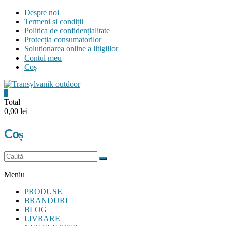
Skip
Despre noi
to
Termeni și condiții
content
Politica de confidențialitate
Protecția consumatorilor
Soluționarea online a litigiilor
Contul meu
Coș
0
Transylvanik
Total
0,00 lei
Outdoor
Coș
and
more
Meniu
PRODUSE
BRANDURI
BLOG
LIVRARE