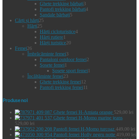
produse
3
Ghete trekking bărbați
3
produse
4
Pantofi trekking bărbați
4
5
produse
Sandale bărbați
5
25
produse
Cărți și hărți
25
25
de
Hărți
25
de
produse
4
Hărţi cicloturistice
4
produse
1
produse
Hărți rutiere
1
produs
20
Hărți turistice
20
26
de
Femei
26
de
3
produse
Îmbrăcăminte femei
3
produse
produse
2
Pantaloni outdoor femei
2
1
produse
Şosete femei
1
produs
1
Şosete sport femei
1
23
produs
Încălțăminte femei
23
de
12
Ghete trekking femei
12
produse
produse
11
Pantofi trekking femei
11
produse
Produse noi
Ghete femei H-Amiata orange
529,00
lei
Ghete femei H-Momo marine jeans
529,00
lei
Pantofi femei H-Momo turcoaz
449,00
lei
Pantofi femei Holly negru notte
419,00
lei