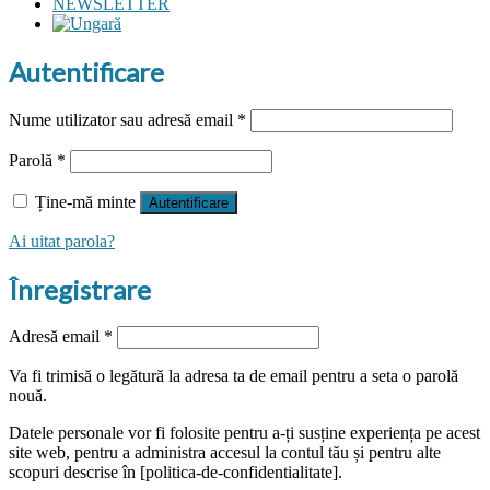
NEWSLETTER
Autentificare
Obligatoriu
Nume utilizator sau adresă email
*
Obligatoriu
Parolă
*
Ține-mă minte
Autentificare
Ai uitat parola?
Înregistrare
Obligatoriu
Adresă email
*
Va fi trimisă o legătură la adresa ta de email pentru a seta o parolă
nouă.
Datele personale vor fi folosite pentru a-ți susține experiența pe acest
site web, pentru a administra accesul la contul tău și pentru alte
scopuri descrise în [politica-de-confidentialitate].