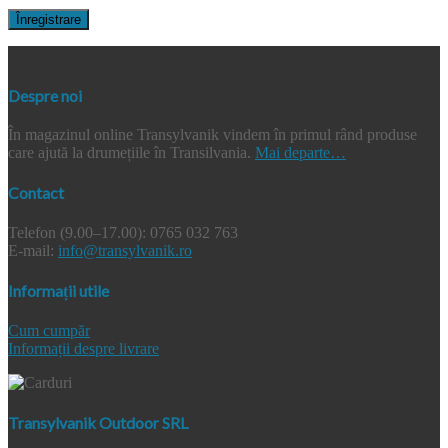
Înregistrare
Despre noi
În magazinul online Transylvanik vindem în primul rând produse
care ajută la drumețiile în Transilvania.
Mai departe…
Contact
Telefon (9.00–17.00): 0765 032 763
E-mail:
info@transylvanik.ro
Informații utile
Cum cumpăr
Informații despre livrare
Transylvanik Outdoor SRL