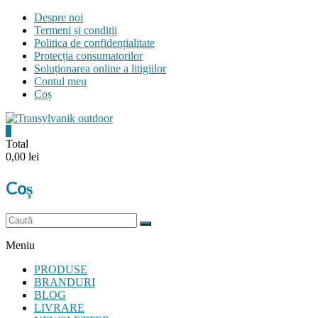
Skip
Despre noi
to
Termeni și condiții
content
Politica de confidențialitate
Protecția consumatorilor
Soluționarea online a litigiilor
Contul meu
Coș
0
Transylvanik
Total
0,00 lei
Outdoor
Coș
and
more
Meniu
PRODUSE
BRANDURI
BLOG
LIVRARE