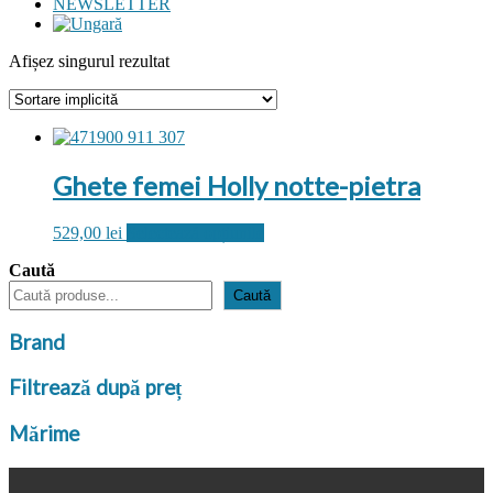
NEWSLETTER
Afișez singurul rezultat
Ghete femei Holly notte-pietra
Acest
529,00
lei
Selectează opțiunile
produs
Caută
are
mai
Caută
multe
variații.
Brand
Opțiunile
pot
Filtrează după preț
fi
alese
în
Mărime
pagina
produsului.