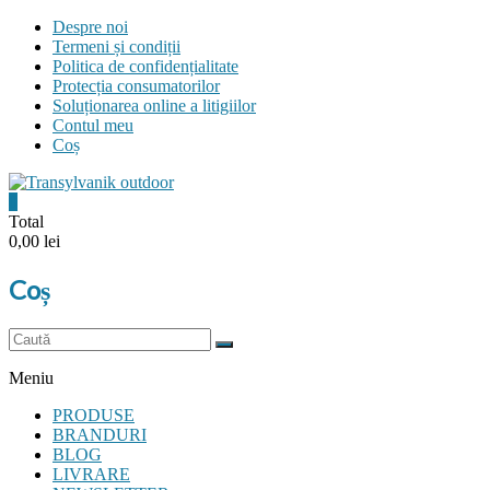
Skip
Despre noi
to
Termeni și condiții
content
Politica de confidențialitate
Protecția consumatorilor
Soluționarea online a litigiilor
Contul meu
Coș
0
Transylvanik
Total
0,00 lei
Outdoor
Coș
and
more
Meniu
PRODUSE
BRANDURI
BLOG
LIVRARE