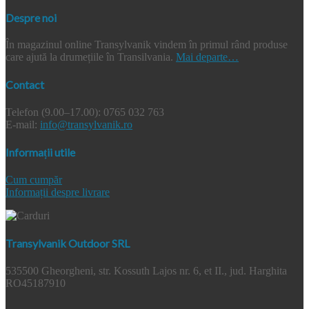
Despre noi
În magazinul online Transylvanik vindem în primul rând produse
care ajută la drumețiile în Transilvania.
Mai departe…
Contact
Telefon (9.00–17.00): 0765 032 763
E-mail:
info@transylvanik.ro
Informații utile
Cum cumpăr
Informații despre livrare
Transylvanik Outdoor SRL
535500 Gheorgheni, str. Kossuth Lajos nr. 6, et II., jud. Harghita
RO45187910