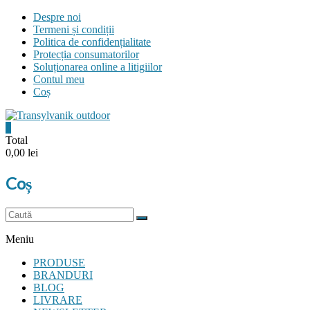
Skip
Despre noi
to
Termeni și condiții
content
Politica de confidențialitate
Protecția consumatorilor
Soluționarea online a litigiilor
Contul meu
Coș
0
Transylvanik
Total
0,00 lei
Outdoor
Coș
and
more
Meniu
PRODUSE
BRANDURI
BLOG
LIVRARE