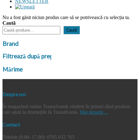
NEWSLETTER
Nu a fost găsit niciun produs care să se potrivească cu selecția ta.
Caută
Caută
Brand
Filtrează după preț
Mărime
Despre noi
În magazinul online Transylvanik vindem în primul rând produse
care ajută la drumețiile în Transilvania.
Mai departe…
Contact
Telefon (9.00–17.00): 0765 032 763