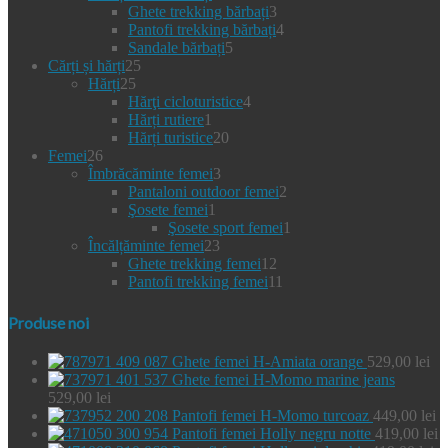
produse
3
Ghete trekking bărbați
3
produse
4
Pantofi trekking bărbați
4
5
produse
Sandale bărbați
5
25
produse
Cărți și hărți
25
25
de
Hărți
25
de
produse
4
Hărţi cicloturistice
4
produse
1
produse
Hărți rutiere
1
produs
20
Hărți turistice
20
26
de
Femei
26
de
3
produse
Îmbrăcăminte femei
3
produse
produse
2
Pantaloni outdoor femei
2
1
produse
Şosete femei
1
produs
1
Şosete sport femei
1
23
produs
Încălțăminte femei
23
de
12
Ghete trekking femei
12
produse
produse
11
Pantofi trekking femei
11
produse
Produse noi
Ghete femei H-Amiata orange
529,00
lei
Ghete femei H-Momo marine jeans
529,00
lei
Pantofi femei H-Momo turcoaz
449,00
lei
Pantofi femei Holly negru notte
419,00
lei