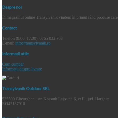
Despre noi
În magazinul online Transylvanik vindem în primul rând produse care a
Contact
Telefon (9.00–17.00): 0765 032 763
E-mail:
info@transylvanik.ro
Informații utile
Cum cumpăr
Informații despre livrare
Transylvanik Outdoor SRL
535500 Gheorgheni, str. Kossuth Lajos nr. 6, et II., jud. Harghita
RO45187910