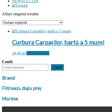
NEWSLETTER
Afișez singurul rezultat
Curbura Carpaţilor, hartă a 5 munţi
18,00
lei
Adaugă în coș
Caută
Caută
Brand
Filtrează după preț
Mărime