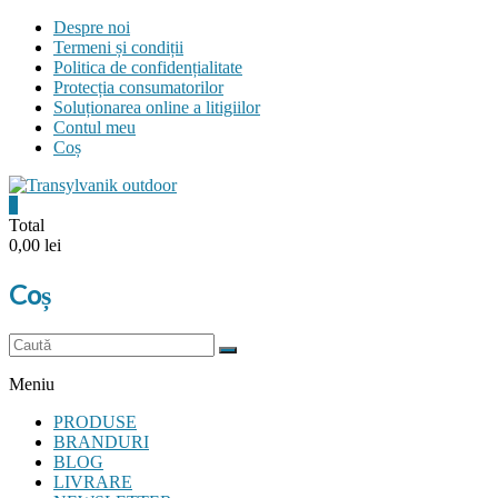
Skip
Despre noi
to
Termeni și condiții
content
Politica de confidențialitate
Protecția consumatorilor
Soluționarea online a litigiilor
Contul meu
Coș
0
Transylvanik
Total
0,00 lei
Outdoor
Coș
and
more
Meniu
PRODUSE
BRANDURI
BLOG
LIVRARE