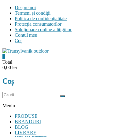
Skip
Despre noi
to
Termeni și condiții
content
Politica de confidențialitate
Protecția consumatorilor
Soluționarea online a litigiilor
Contul meu
Coș
0
Transylvanik
Total
0,00 lei
Outdoor
Coș
and
more
Meniu
PRODUSE
BRANDURI
BLOG
LIVRARE