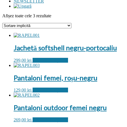
NEWSLETTER
Afișez toate cele 3 rezultate
Jachetă softshell negru-portocaliu
Acest
299,00
lei
Selectează opțiunile
produs
are
mai
Pantaloni femei, roșu-negru
multe
variații.
Acest
129,00
lei
Selectează opțiunile
Opțiunile
produs
pot
are
fi
mai
alese
Pantaloni outdoor femei negru
multe
în
variații.
pagina
Acest
269,00
lei
Selectează opțiunile
Opțiunile
produsului.
produs
pot