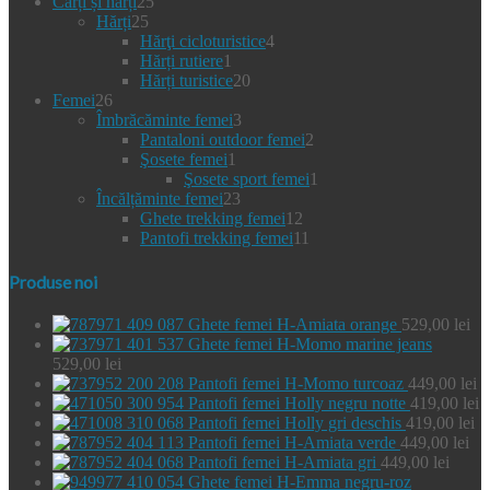
25
produse
Cărți și hărți
25
25
de
Hărți
25
de
produse
4
Hărţi cicloturistice
4
produse
1
produse
Hărți rutiere
1
produs
20
Hărți turistice
20
26
de
Femei
26
de
3
produse
Îmbrăcăminte femei
3
produse
produse
2
Pantaloni outdoor femei
2
1
produse
Şosete femei
1
produs
1
Şosete sport femei
1
23
produs
Încălțăminte femei
23
de
12
Ghete trekking femei
12
produse
produse
11
Pantofi trekking femei
11
produse
Produse noi
Ghete femei H-Amiata orange
529,00
lei
Ghete femei H-Momo marine jeans
529,00
lei
Pantofi femei H-Momo turcoaz
449,00
lei
Pantofi femei Holly negru notte
419,00
lei
Pantofi femei Holly gri deschis
419,00
lei
Pantofi femei H-Amiata verde
449,00
lei
Pantofi femei H-Amiata gri
449,00
lei
Ghete femei H-Emma negru-roz