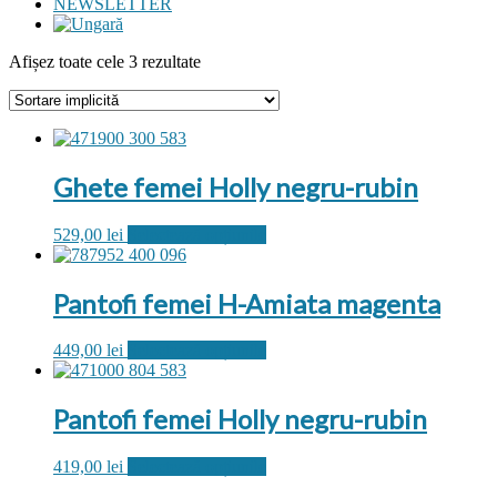
NEWSLETTER
Afișez toate cele 3 rezultate
Ghete femei Holly negru-rubin
Acest
529,00
lei
Selectează opțiunile
produs
are
mai
Pantofi femei H-Amiata magenta
multe
variații.
Acest
449,00
lei
Selectează opțiunile
Opțiunile
produs
pot
are
fi
mai
Pantofi femei Holly negru-rubin
alese
multe
în
variații.
pagina
Acest
419,00
lei
Selectează opțiunile
Opțiunile
produsului.
produs
pot