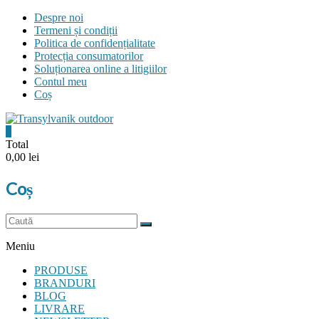
Skip
Despre noi
to
Termeni și condiții
content
Politica de confidențialitate
Protecția consumatorilor
Soluționarea online a litigiilor
Contul meu
Coș
0
Transylvanik
Total
0,00 lei
Outdoor
Coș
and
more
Meniu
PRODUSE
BRANDURI
BLOG
LIVRARE