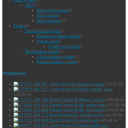
25
de
Hărți
25
de
produse
4
Hărţi cicloturistice
4
produse
1
produse
Hărți rutiere
1
produs
20
Hărți turistice
20
26
de
Femei
26
de
3
produse
Îmbrăcăminte femei
3
produse
produse
2
Pantaloni outdoor femei
2
1
produse
Şosete femei
1
produs
1
Şosete sport femei
1
23
produs
Încălțăminte femei
23
de
12
Ghete trekking femei
12
produse
produse
11
Pantofi trekking femei
11
produse
Produse noi
Ghete femei H-Amiata orange
529,00
lei
Ghete femei H-Momo marine jeans
529,00
lei
Pantofi femei H-Momo turcoaz
449,00
lei
Pantofi femei Holly negru notte
419,00
lei
Pantofi femei Holly gri deschis
419,00
lei
Pantofi femei H-Amiata verde
449,00
lei
Pantofi femei H-Amiata gri
449,00
lei
Ghete femei H-Emma negru-roz