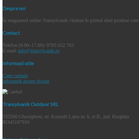
Despre noi
În magazinul online Transylvanik vindem în primul rând produse care a
Contact
Telefon (9.00–17.00): 0765 032 763
E-mail:
info@transylvanik.ro
Informații utile
Cum cumpăr
Informații despre livrare
Transylvanik Outdoor SRL
535500 Gheorgheni, str. Kossuth Lajos nr. 6, et II., jud. Harghita
RO45187910