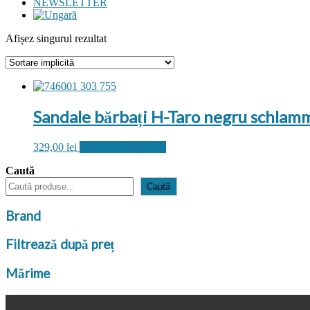
NEWSLETTER
Afișez singurul rezultat
Sandale bărbați H-Taro negru schlam
Acest
329,00
lei
Selectează opțiunile
produs
Caută
are
mai
Caută
multe
variații.
Brand
Opțiunile
pot
Filtrează după preț
fi
alese
în
Mărime
pagina
produsului.