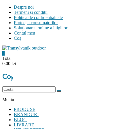
Skip
Despre noi
to
Termeni și condiții
content
Politica de confidențialitate
Protecția consumatorilor
Soluționarea online a litigiilor
Contul meu
Coș
0
Transylvanik
Total
0,00 lei
Outdoor
Coș
and
more
Meniu
PRODUSE
BRANDURI
BLOG
LIVRARE