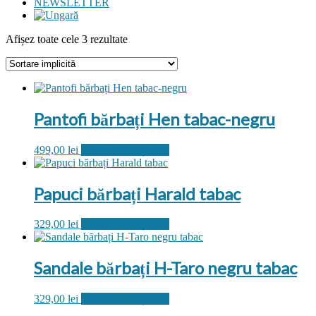
NEWSLETTER
Afișez toate cele 3 rezultate
Pantofi bărbați Hen tabac-negru
Acest
499,00
lei
Selectează opțiunile
produs
are
mai
Papuci bărbați Harald tabac
multe
variații.
Acest
329,00
lei
Selectează opțiunile
Opțiunile
produs
pot
are
fi
mai
alese
Sandale bărbați H-Taro negru tabac
multe
în
variații.
pagina
Acest
329,00
lei
Selectează opțiunile
Opțiunile
produsului.
produs
pot