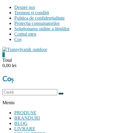
Skip
Despre noi
to
Termeni și condiții
content
Politica de confidențialitate
Protecția consumatorilor
Soluționarea online a litigiilor
Contul meu
Coș
0
Transylvanik
Total
0,00 lei
Outdoor
Coș
and
more
Meniu
PRODUSE
BRANDURI
BLOG
LIVRARE