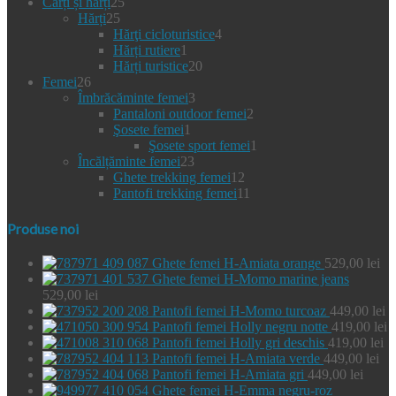
25
produse
Cărți și hărți
25
25
de
Hărți
25
de
produse
4
Hărţi cicloturistice
4
produse
1
produse
Hărți rutiere
1
produs
20
Hărți turistice
20
26
de
Femei
26
de
3
produse
Îmbrăcăminte femei
3
produse
produse
2
Pantaloni outdoor femei
2
1
produse
Şosete femei
1
produs
1
Şosete sport femei
1
23
produs
Încălțăminte femei
23
de
12
Ghete trekking femei
12
produse
produse
11
Pantofi trekking femei
11
produse
Produse noi
Ghete femei H-Amiata orange
529,00
lei
Ghete femei H-Momo marine jeans
529,00
lei
Pantofi femei H-Momo turcoaz
449,00
lei
Pantofi femei Holly negru notte
419,00
lei
Pantofi femei Holly gri deschis
419,00
lei
Pantofi femei H-Amiata verde
449,00
lei
Pantofi femei H-Amiata gri
449,00
lei
Ghete femei H-Emma negru-roz