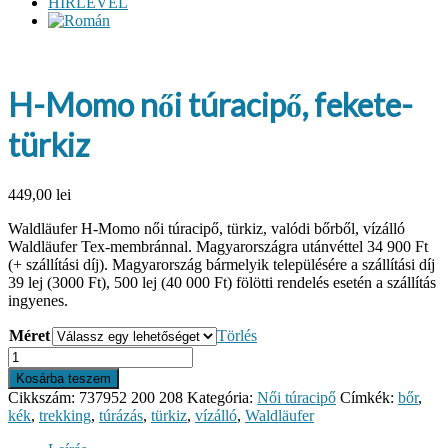
HÍRLEVÉL
H-Momo női túracipő, fekete-
türkiz
449,00
lei
Waldläufer H-Momo női túracipő, türkiz, valódi bőrből, vízálló
Waldläufer Tex-membránnal. Magyarországra utánvéttel 34 900 Ft
(+ szállítási díj). Magyarország bármelyik településére a szállítási díj
39 lej (3000 Ft), 500 lej (40 000 Ft) fölötti rendelés esetén a szállítás
ingyenes.
Méret
Törlés
H-
Momo
Kosárba teszem
női
Cikkszám:
737952 200 208
Kategória:
Női túracipő
Címkék:
bőr
,
túracipő,
kék
,
trekking
,
túrázás
,
türkiz
,
vízálló
,
Waldläufer
fekete-
türkiz