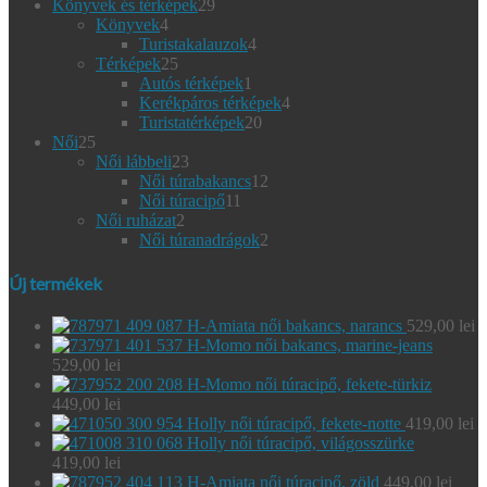
29
termék
Könyvek és térképek
29
4
termék
Könyvek
4
termék
4
Turistakalauzok
4
25
termék
Térképek
25
termék
1
Autós térképek
1
termék
4
Kerékpáros térképek
4
20
termék
Turistatérképek
20
25
termék
Női
25
termék
23
Női lábbeli
23
termék
12
Női túrabakancs
12
11
termék
Női túracipő
11
2
termék
Női ruházat
2
termék
2
Női túranadrágok
2
termék
Új termékek
H-Amiata női bakancs, narancs
529,00
lei
H-Momo női bakancs, marine-jeans
529,00
lei
H-Momo női túracipő, fekete-türkiz
449,00
lei
Holly női túracipő, fekete-notte
419,00
lei
Holly női túracipő, világosszürke
419,00
lei
H-Amiata női túracipő, zöld
449,00
lei