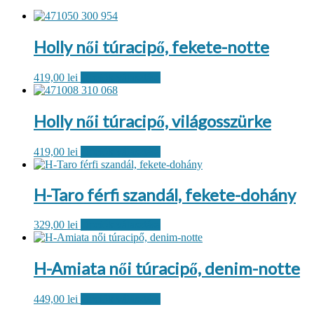
Holly női túracipő, fekete-notte
Ennek
419,00
lei
Opciók választása
a
terméknek
több
Holly női túracipő, világosszürke
variációja
van.
Ennek
419,00
lei
Opciók választása
A
a
változatok
terméknek
a
több
termékoldalon
H-Taro férfi szandál, fekete-dohány
variációja
választhatók
van.
ki
Ennek
329,00
lei
Opciók választása
A
a
változatok
terméknek
a
több
H-Amiata női túracipő, denim-notte
termékoldalon
variációja
választhatók
van.
ki
Ennek
449,00
lei
Opciók választása
A
a
változatok