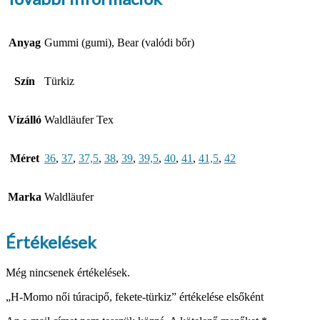
Anyag
Gummi (gumi), Bear (valódi bőr)
Szín
Türkiz
Vízálló
Waldläufer Tex
Méret
36
,
37
,
37,5
,
38
,
39
,
39,5
,
40
,
41
,
41,5
,
42
Marka
Waldläufer
Értékelések
Még nincsenek értékelések.
„H-Momo női túracipő, fekete-türkiz” értékelése elsőként