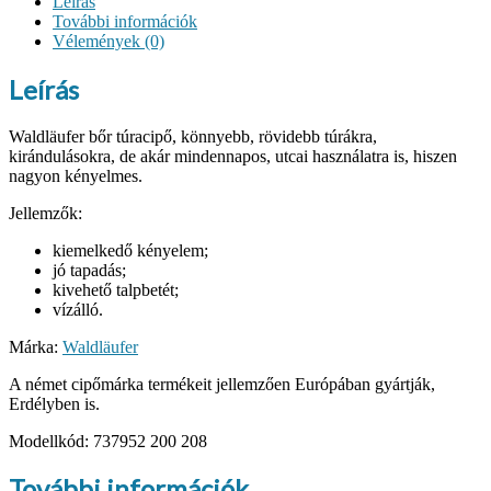
Leírás
mennyiség
További információk
Vélemények (0)
Leírás
Waldläufer bőr túracipő, könnyebb, rövidebb túrákra,
kirándulásokra, de akár mindennapos, utcai használatra is, hiszen
nagyon kényelmes.
Jellemzők:
kiemelkedő kényelem;
jó tapadás;
kivehető talpbetét;
vízálló.
Márka:
Waldläufer
A német cipőmárka termékeit jellemzően Európában gyártják,
Erdélyben is.
Modellkód: 737952 200 208
További információk