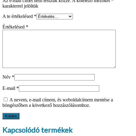
Az e-mail címet nem tesszük közzé.
A kötelező mezőket
*
karakterrel jelöltük
A te értékelésed
*
Értékelésed
*
Név
*
E-mail
*
A nevem, e-mail címem, és weboldalcímem mentése a
böngészőben a következő hozzászólásomhoz.
Kapcsolódó termékek