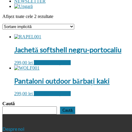
NEWSLETTER
Afișez toate cele 2 rezultate
Jachetă softshell negru-portocaliu
Acest
299,00
lei
Selectează opțiunile
produs
are
mai
Pantaloni outdoor bărbați kaki
multe
variații.
Acest
299,00
lei
Selectează opțiunile
Opțiunile
produs
pot
Caută
are
fi
mai
alese
Caută
multe
în
variații.
pagina
Opțiunile
produsului.
Despre noi
pot