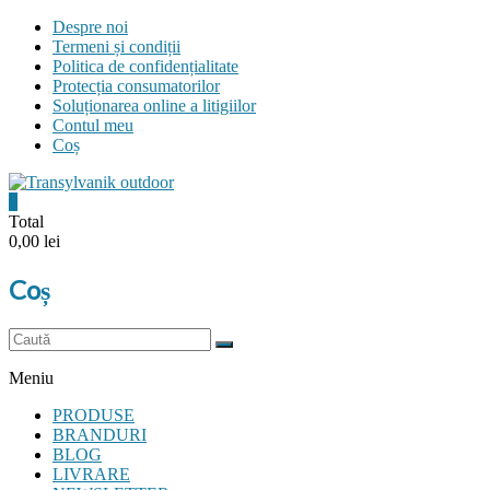
Skip
Despre noi
to
Termeni și condiții
content
Politica de confidențialitate
Protecția consumatorilor
Soluționarea online a litigiilor
Contul meu
Coș
0
Transylvanik
Total
0,00 lei
Outdoor
Coș
and
more
Meniu
PRODUSE
BRANDURI
BLOG
LIVRARE