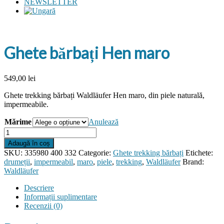
NEWSLETTER
Ghete bărbați Hen maro
549,00
lei
Ghete trekking bărbați Waldläufer Hen maro, din piele naturală,
impermeabile.
Mărime
Anulează
Cantitate
Ghete
Adaugă în coș
bărbați
SKU:
335980 400 332
Categorie:
Ghete trekking bărbați
Etichete:
Hen
drumeții
,
impermeabil
,
maro
,
piele
,
trekking
,
Waldläufer
Brand:
maro
Waldläufer
Descriere
Informații suplimentare
Recenzii (0)