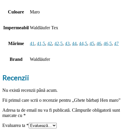
Culoare
Maro
Impermeabil
Waldläufer Tex
Mărime
41
,
41,5
,
42
,
42,5
,
43
,
44
,
44,5
,
45
,
46
,
46,5
,
47
Brand
Waldläufer
Recenzii
Nu există recenzii până acum.
Fii primul care scrii o recenzie pentru „Ghete bărbați Hen maro”
Adresa ta de email nu va fi publicată.
Câmpurile obligatorii sunt
marcate cu
*
Evaluarea ta
*