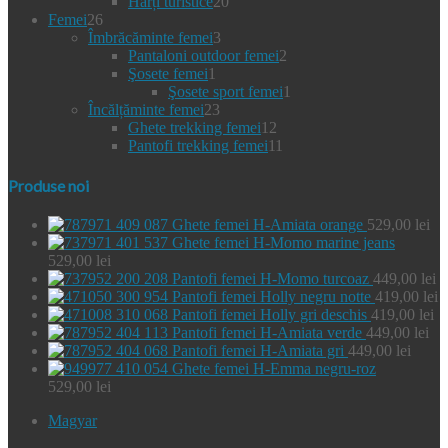
produs
20
Hărți turistice
20
26
de
Femei
26
de
3
produse
Îmbrăcăminte femei
3
produse
produse
2
Pantaloni outdoor femei
2
1
produse
Şosete femei
1
produs
1
Şosete sport femei
1
23
produs
Încălțăminte femei
23
de
12
Ghete trekking femei
12
produse
produse
11
Pantofi trekking femei
11
produse
Produse noi
Ghete femei H-Amiata orange
529,00
lei
Ghete femei H-Momo marine jeans
529,00
lei
Pantofi femei H-Momo turcoaz
449,00
lei
Pantofi femei Holly negru notte
419,00
lei
Pantofi femei Holly gri deschis
419,00
lei
Pantofi femei H-Amiata verde
449,00
lei
Pantofi femei H-Amiata gri
449,00
lei
Ghete femei H-Emma negru-roz
529,00
lei
Magyar