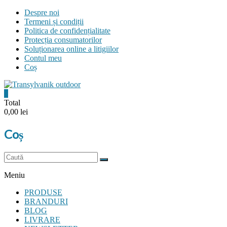
Skip
Despre noi
to
Termeni și condiții
content
Politica de confidențialitate
Protecția consumatorilor
Soluționarea online a litigiilor
Contul meu
Coș
0
Transylvanik
Total
0,00 lei
Outdoor
Coș
and
more
Meniu
PRODUSE
BRANDURI
BLOG
LIVRARE