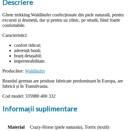
Descriere
Ghete trekking Waldläufer confecționate din piele naturală, pentru
excursii și drumeții, dar și pentru uz zilnic, pe stradă, fiind foarte
confortabile.
Caracteristici:
confort ridicat;
aderență bună;
branț detașabil;
impermeabilitate.
Producător:
Waldläufer
Brandul german are produse fabricate predominant în Europa, are
fabrică și în Transilvania.
Cod model: 335980 400 332
Informații suplimentare
Material
Crazy-Horse (piele naturala), Torrix (textil)