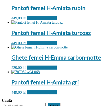
Pantofi femei H-Amiata rubin
Acest
449,00
lei
Selectează opțiunile
produs
are
mai
Pantofi femei H-Amiata turcoaz
multe
variații.
Acest
449,00
lei
Selectează opțiunile
Opțiunile
produs
pot
are
fi
mai
Ghete femei H-Emma carbon-notte
alese
multe
în
variații.
pagina
Acest
529,00
lei
Selectează opțiunile
Opțiunile
produsului.
produs
pot
are
fi
mai
Pantofi femei H-Amiata gri
alese
multe
în
variații.
pagina
Acest
449,00
lei
Selectează opțiunile
Opțiunile
produsului.
produs
pot
Caută
are
fi
mai
alese
Caută