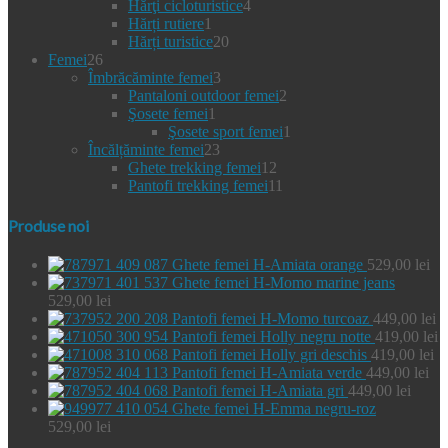
de
produse
4
Hărţi cicloturistice
4
produse
1
produse
Hărți rutiere
1
produs
20
Hărți turistice
20
26
de
Femei
26
de
3
produse
Îmbrăcăminte femei
3
produse
produse
2
Pantaloni outdoor femei
2
1
produse
Şosete femei
1
produs
1
Şosete sport femei
1
23
produs
Încălțăminte femei
23
de
12
Ghete trekking femei
12
produse
produse
11
Pantofi trekking femei
11
produse
Produse noi
Ghete femei H-Amiata orange
529,00
lei
Ghete femei H-Momo marine jeans
529,00
lei
Pantofi femei H-Momo turcoaz
449,00
lei
Pantofi femei Holly negru notte
419,00
lei
Pantofi femei Holly gri deschis
419,00
lei
Pantofi femei H-Amiata verde
449,00
lei
Pantofi femei H-Amiata gri
449,00
lei
Ghete femei H-Emma negru-roz
529,00
lei