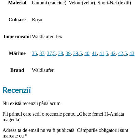
Material
Gummi (cauciuc), Velour(velur), Sport-Net (textil)
Culoare
Roșu
Impermeabil
Waldläufer Tex
Mărime
36
,
37
,
37,5
,
38
,
39
,
39,5
,
40
,
41
,
41,5
,
42
,
42,5
,
43
Brand
Waldläufer
Recenzii
Nu există recenzii până acum.
Fii primul care scrii o recenzie pentru „Ghete femei H-Amiata
magenta”
Adresa ta de email nu va fi publicată.
Câmpurile obligatorii sunt
marcate cu
*