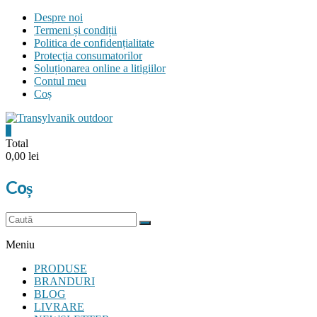
Skip
Despre noi
to
Termeni și condiții
content
Politica de confidențialitate
Protecția consumatorilor
Soluționarea online a litigiilor
Contul meu
Coș
0
Transylvanik
Total
0,00 lei
Outdoor
Coș
and
more
Meniu
PRODUSE
BRANDURI
BLOG
LIVRARE