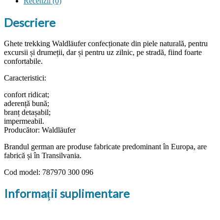
Recenzii (0)
Descriere
Ghete trekking Waldläufer confecționate din piele naturală, pentru
excursii și drumeții, dar și pentru uz zilnic, pe stradă, fiind foarte
confortabile.
Caracteristici:
confort ridicat;
aderență bună;
branț detașabil;
impermeabil.
Producător: Waldläufer
Brandul german are produse fabricate predominant în Europa, are
fabrică și în Transilvania.
Cod model: 787970 300 096
Informații suplimentare