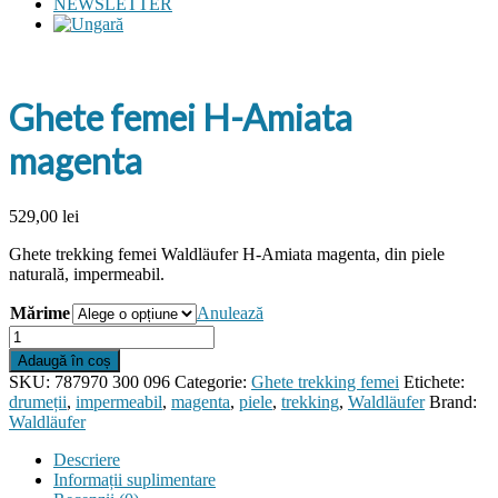
NEWSLETTER
Ghete femei H-Amiata
magenta
529,00
lei
Ghete trekking femei Waldläufer H-Amiata magenta, din piele
naturală, impermeabil.
Mărime
Anulează
Cantitate
Ghete
Adaugă în coș
femei
SKU:
787970 300 096
Categorie:
Ghete trekking femei
Etichete:
H-
drumeții
,
impermeabil
,
magenta
,
piele
,
trekking
,
Waldläufer
Brand:
Amiata
Waldläufer
magenta
Descriere
Informații suplimentare