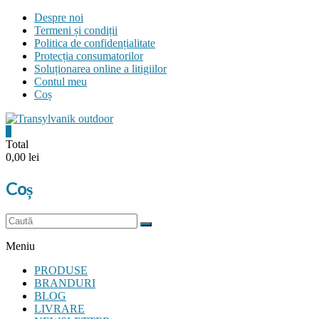
Skip
Despre noi
to
Termeni și condiții
content
Politica de confidențialitate
Protecția consumatorilor
Soluționarea online a litigiilor
Contul meu
Coș
0
Transylvanik
Total
0,00 lei
Outdoor
Coș
and
more
Meniu
PRODUSE
BRANDURI
BLOG
LIVRARE