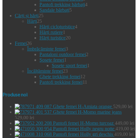
produse
4
Pantofi trekking bărbați
4
5
produse
Sandale bărbați
5
25
produse
Cărți și hărți
25
25
de
Hărți
25
de
produse
4
Hărţi cicloturistice
4
produse
1
produse
Hărți rutiere
1
produs
20
Hărți turistice
20
26
de
Femei
26
de
3
produse
Îmbrăcăminte femei
3
produse
produse
2
Pantaloni outdoor femei
2
1
produse
Şosete femei
1
produs
1
Şosete sport femei
1
23
produs
Încălțăminte femei
23
de
12
Ghete trekking femei
12
produse
produse
11
Pantofi trekking femei
11
produse
Produse noi
Ghete femei H-Amiata orange
529,00
lei
Ghete femei H-Momo marine jeans
529,00
lei
Pantofi femei H-Momo turcoaz
449,00
lei
Pantofi femei Holly negru notte
419,00
lei
Pantofi femei Holly gri deschis
419,00
lei