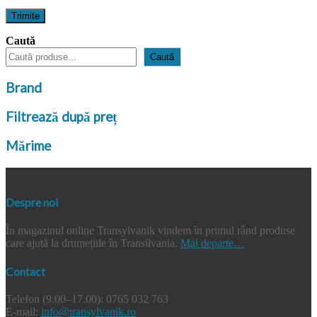
Caută
Caută
Brand
Filtrează după preț
Mărime
Despre noi
În magazinul online Transylvanik vindem în primul rând produse
care ajută la drumețiile în Transilvania.
Mai departe…
Contact
Telefon (9.00–17.00): 0765 032 763
E-mail:
info@transylvanik.ro