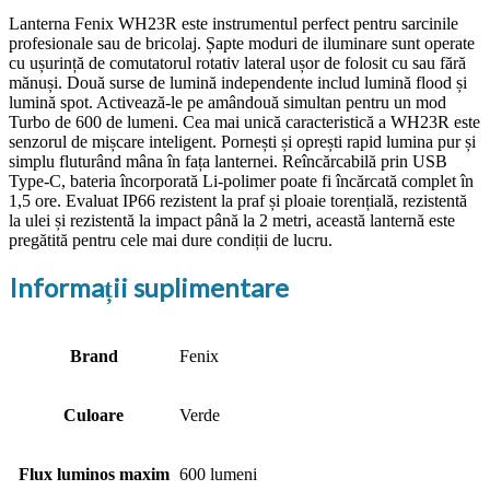
Lanterna Fenix WH23R este instrumentul perfect pentru sarcinile
profesionale sau de bricolaj. Șapte moduri de iluminare sunt operate
cu ușurință de comutatorul rotativ lateral ușor de folosit cu sau fără
mănuși. Două surse de lumină independente includ lumină flood și
lumină spot. Activează-le pe amândouă simultan pentru un mod
Turbo de 600 de lumeni. Cea mai unică caracteristică a WH23R este
senzorul de mișcare inteligent. Pornești și oprești rapid lumina pur și
simplu fluturând mâna în fața lanternei. Reîncărcabilă prin USB
Type-C, bateria încorporată Li-polimer poate fi încărcată complet în
1,5 ore. Evaluat IP66 rezistent la praf și ploaie torențială, rezistentă
la ulei și rezistentă la impact până la 2 metri, această lanternă este
pregătită pentru cele mai dure condiții de lucru.
Informații suplimentare
Brand
Fenix
Culoare
Verde
Flux luminos maxim
600 lumeni