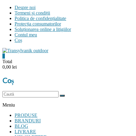
Skip
Despre noi
to
Termeni și condiții
content
Politica de confidențialitate
Protecția consumatorilor
Soluționarea online a litigiilor
Contul meu
Coș
0
Transylvanik
Total
0,00 lei
Outdoor
Coș
and
more
Meniu
PRODUSE
BRANDURI
BLOG
LIVRARE