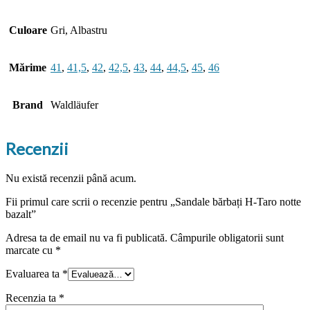
Culoare
Gri, Albastru
Mărime
41
,
41,5
,
42
,
42,5
,
43
,
44
,
44,5
,
45
,
46
Brand
Waldläufer
Recenzii
Nu există recenzii până acum.
Fii primul care scrii o recenzie pentru „Sandale bărbați H-Taro notte
bazalt”
Adresa ta de email nu va fi publicată.
Câmpurile obligatorii sunt
marcate cu
*
Evaluarea ta
*
Recenzia ta
*