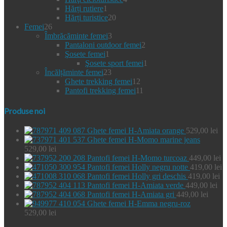
produse
1
produse
Hărți rutiere
1
produs
20
Hărți turistice
20
26
de
Femei
26
de
3
produse
Îmbrăcăminte femei
3
produse
produse
2
Pantaloni outdoor femei
2
1
produse
Şosete femei
1
produs
1
Şosete sport femei
1
23
produs
Încălțăminte femei
23
de
12
Ghete trekking femei
12
produse
produse
11
Pantofi trekking femei
11
produse
Produse noi
Ghete femei H-Amiata orange
529,00
lei
Ghete femei H-Momo marine jeans
529,00
lei
Pantofi femei H-Momo turcoaz
449,00
lei
Pantofi femei Holly negru notte
419,00
lei
Pantofi femei Holly gri deschis
419,00
lei
Pantofi femei H-Amiata verde
449,00
lei
Pantofi femei H-Amiata gri
449,00
lei
Ghete femei H-Emma negru-roz
529,00
lei