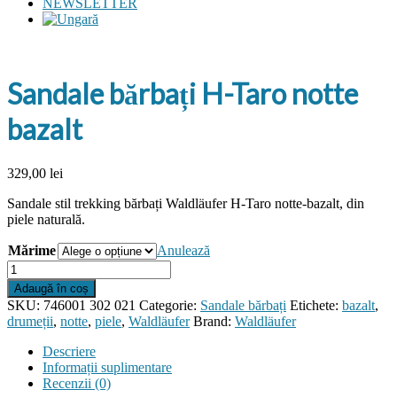
NEWSLETTER
Sandale bărbați H-Taro notte
bazalt
329,00
lei
Sandale stil trekking bărbați Waldläufer H-Taro notte-bazalt, din
piele naturală.
Mărime
Anulează
Cantitate
Sandale
Adaugă în coș
bărbați
SKU:
746001 302 021
Categorie:
Sandale bărbați
Etichete:
bazalt
,
H-
drumeții
,
notte
,
piele
,
Waldläufer
Brand:
Waldläufer
Taro
notte
Descriere
bazalt
Informații suplimentare
Recenzii (0)