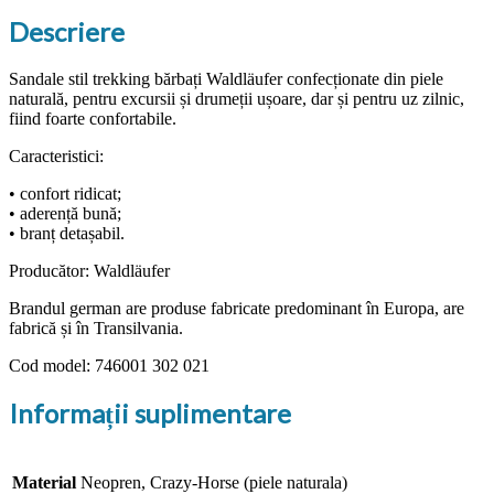
Descriere
Sandale stil trekking bărbați Waldläufer confecționate din piele
naturală, pentru excursii și drumeții ușoare, dar și pentru uz zilnic,
fiind foarte confortabile.
Caracteristici:
• confort ridicat;
• aderență bună;
• branț detașabil.
Producător: Waldläufer
Brandul german are produse fabricate predominant în Europa, are
fabrică și în Transilvania.
Cod model: 746001 302 021
Informații suplimentare
Material
Neopren, Crazy-Horse (piele naturala)