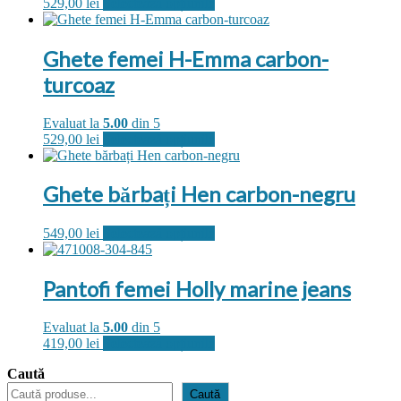
Acest
529,00
lei
Selectează opțiunile
produs
are
mai
Ghete femei H-Emma carbon-
multe
turcoaz
variații.
Opțiunile
pot
Evaluat la
5.00
din 5
fi
Acest
529,00
lei
Selectează opțiunile
alese
produs
în
are
pagina
mai
Ghete bărbați Hen carbon-negru
produsului.
multe
variații.
Acest
549,00
lei
Selectează opțiunile
Opțiunile
produs
pot
are
fi
mai
alese
Pantofi femei Holly marine jeans
multe
în
variații.
pagina
Evaluat la
5.00
din 5
Opțiunile
produsului.
Acest
419,00
lei
Selectează opțiunile
pot
produs
fi
Caută
are
alese
mai
în
Caută