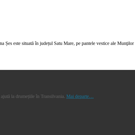
a Șes este situată în județul Satu Mare, pe pantele vestice ale Munţilor 
jută la drumețiile în Transilvania.
Mai departe…