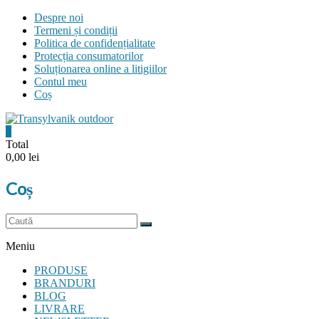
Skip
Despre noi
to
Termeni și condiții
content
Politica de confidențialitate
Protecția consumatorilor
Soluționarea online a litigiilor
Contul meu
Coș
0
Transylvanik
Total
0,00 lei
Outdoor
Coș
and
more
Meniu
PRODUSE
BRANDURI
BLOG
LIVRARE