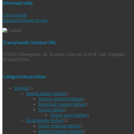
Informații utile
Cum cumpăr
Informații despre livrare
Transylvanik Outdoor SRL
535500 Gheorgheni, str. Kossuth Lajos nr. 6, et II., jud. Harghita
RO45187910
Categorii de produse
15
Bărbați
15
produse
3
Îmbrăcăminte bărbați
3
produse
1
Jachete softshell bărbați
1
produs
1
Pantaloni outdoor bărbați
1
1
produs
Şosete bărbați
1
produs
1
Şosete sport bărbați
1
12
produs
Încălțăminte bărbați
12
produse
3
Ghete trekking bărbați
3
produse
4
Pantofi trekking bărbați
4