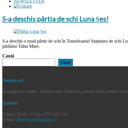
NEWSLETTER
S-a deschis pârtia de schi Luna Șes!
S-a deschis o nouă pârtie de schi în Transilvania! Stațiunea de schi Lun
pârâului Talna Mare,
Caută
Caută
Despre noi
În magazinul online Transylvanik vindem în primul rând produse care a
Contact
Telefon (9.00–17.00): 0765 032 763
E-mail:
info@transylvanik.ro