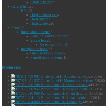
5
produse
Sandale bărbați
5
25
produse
Cărți și hărți
25
25
de
Hărți
25
de
produse
4
Hărţi cicloturistice
4
produse
1
produse
Hărți rutiere
1
produs
20
Hărți turistice
20
26
de
Femei
26
de
3
produse
Îmbrăcăminte femei
3
produse
produse
2
Pantaloni outdoor femei
2
1
produse
Şosete femei
1
produs
1
Şosete sport femei
1
23
produs
Încălțăminte femei
23
de
12
Ghete trekking femei
12
produse
produse
11
Pantofi trekking femei
11
produse
Produse noi
Ghete femei H-Amiata orange
529,00
lei
Ghete femei H-Momo marine jeans
529,00
Pantofi femei H-Momo turcoaz
449,00
lei
Pantofi femei Holly negru notte
419,00
lei
Pantofi femei Holly gri deschis
419,00
lei
Pantofi femei H-Amiata verde
449,00
lei
Pantofi femei H-Amiata gri
449,00
lei