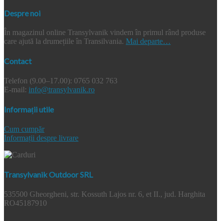
Despre noi
În magazinul online Transylvanik vindem în primul rând produse
care ajută la drumețiile în Transilvania.
Mai departe…
Contact
Telefon (9.00–17.00): 0765 032 763
E-mail:
info@transylvanik.ro
Informații utile
Cum cumpăr
Informații despre livrare
Transylvanik Outdoor SRL
535500 Gheorgheni, str. Kossuth Lajos nr. 6, et II., jud. Harghita
RO45187910