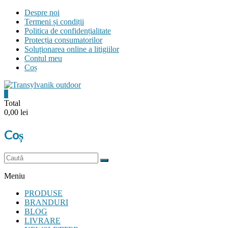
Skip
Despre noi
to
Termeni și condiții
content
Politica de confidențialitate
Protecția consumatorilor
Soluționarea online a litigiilor
Contul meu
Coș
0
Transylvanik
Total
0,00 lei
Outdoor
Coș
and
more
Meniu
PRODUSE
BRANDURI
BLOG
LIVRARE