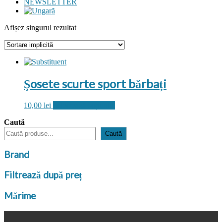
NEWSLETTER
Afișez singurul rezultat
Şosete scurte sport bărbați
Acest
10,00
lei
Selectează opțiunile
produs
Caută
are
mai
Caută
multe
variații.
Brand
Opțiunile
pot
Filtrează după preț
fi
alese
în
Mărime
pagina
produsului.