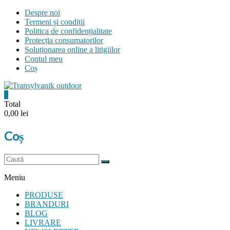
Skip
Despre noi
to
Termeni și condiții
content
Politica de confidențialitate
Protecția consumatorilor
Soluționarea online a litigiilor
Contul meu
Coș
0
Transylvanik
Total
0,00 lei
Outdoor
Coș
and
more
Meniu
PRODUSE
BRANDURI
BLOG
LIVRARE