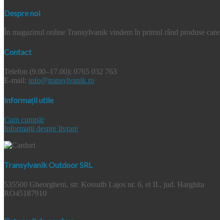
Despre noi
În magazinul online Transylvanik vindem în primul rând produse care a
Contact
Telefon (9.00–17.00): 0765 032 763
E-mail:
info@transylvanik.ro
Informații utile
Cum cumpăr
Informații despre livrare
Transylvanik Outdoor SRL
535500 Gheorgheni, str. Kossuth Lajos nr. 6, et II., jud. Harghita
RO45187910