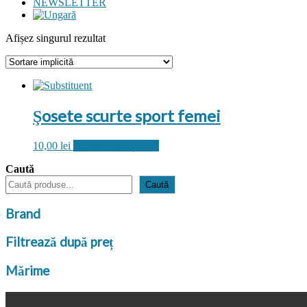
NEWSLETTER
Afișez singurul rezultat
Şosete scurte sport femei
Acest
10,00
lei
Selectează opțiunile
produs
Caută
are
mai
Caută
multe
variații.
Brand
Opțiunile
pot
Filtrează după preț
fi
alese
în
Mărime
pagina
produsului.